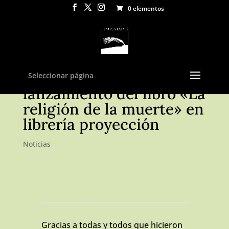
0 elementos
(Fotos) 01 de septiembre
Seleccionar página
lanzamiento del libro «La
religión de la muerte» en
librería proyección
Noticias
Gracias a todas y todos que hicieron