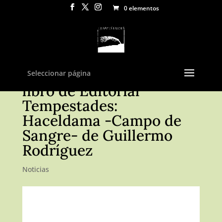
0 elementos
Próximamente nuevo
Seleccionar página
libro de Editorial
Tempestades:
Haceldama -Campo de
Sangre- de Guillermo
Rodríguez
Noticias