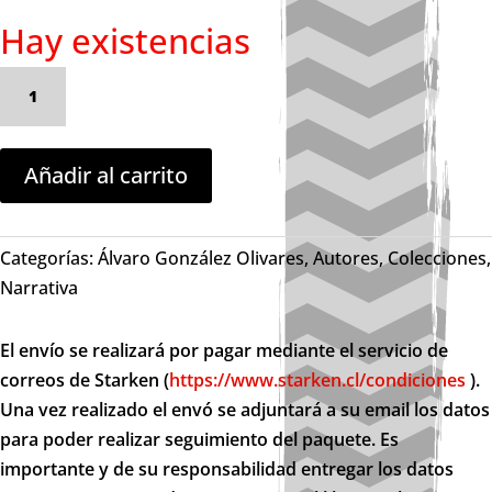
Hay existencias
Autorretrato,
imágenes
orales.
Relatos
Añadir al carrito
en
la
cárcel
Categorías:
Álvaro González Olivares
,
Autores
,
Colecciones
,
y
Narrativa
en
el
El envío se realizará por pagar mediante el servicio de
combate
correos de Starken (
https://www.starken.cl/condiciones
).
durante
Una vez realizado el envó se adjuntará a su email los datos
la
para poder realizar seguimiento del paquete. Es
transición
importante y de su responsabilidad entregar los datos