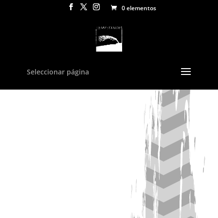
0 elementos
Inicio
/
Autores
/
Álvaro González Olivares
/ Autorretrato,
imágenes orales. Relatos en la cárcel y en el combate
durante la transición democrática
Seleccionar página