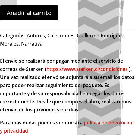
insurgentes.
Las
Añadir al carrito
calles
y
otros
Categorías:
Autores
,
Colecciones
,
Guillermo Rodríguez
relatos
Morales
,
Narrativa
en
rojinegro
El envío se realizará por pagar mediante el servicio de
cantidad
correos de Starken (
https://www.starken.cl/condiciones
).
Una vez realizado el envó se adjuntará a su email los datos
para poder realizar seguimiento del paquete. Es
importante y de su responsabilidad entregar los datos
correctamente. Desde que compres el libro, realizaremos
el envío en los próximos siete días.
Para más dudas puedes ver nuestra
política de devolución
y privacidad