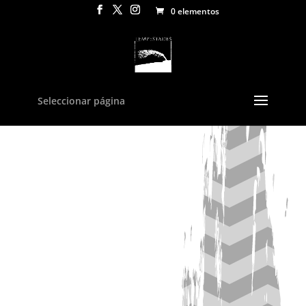
0 elementos
Inicio
/
Autores
/
Guillermo Rodríguez Morales
/ Letras
insurgentes. Las calles y otros relatos en rojinegro
Seleccionar página